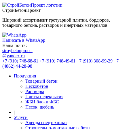
СтройБетонПроект
Широкий ассортимент тротуарной плитки, бордюров,
товарного бетона, растворов и инертных материалов.
Написать в WhatsApp
Наша почта:
stroybetonproect
@yandex.ru
+7 (910) 748-68-61
+7 (910) 748-49-61
+7 (910) 308-99-29
+7
(4862) 44-28-98
Продукция
Товарный бетон
Пескобетон
Растворы
Плиты перекрытия
ЖБИ блоки ФБС
Песок, щебень
|
Услуги
Аренда спецтехники
Строительно-монтажные работы